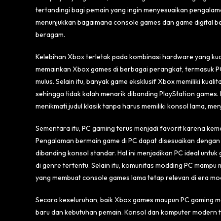
tertandingi bagi pemain yang ingin menyesuaikan pengalaman
menunjukkan bagaimana console games dan game digital b
beragam.
Kelebihan Xbox terletak pada kombinasi hardware yang kua
memainkan Xbox games di berbagai perangkat, termasuk PC
mulus. Selain itu, banyak game eksklusif Xbox memiliki kual
sehingga tidak kalah menarik dibanding PlayStation games. 
menikmati judul klasik tanpa harus memiliki konsol lama, men
Sementara itu, PC gaming terus menjadi favorit karena kem
Pengalaman bermain game di PC dapat disesuaikan dengan p
dibanding konsol standar. Hal ini menjadikan PC ideal untuk
di genre tertentu. Selain itu, komunitas modding PC mamp
yang membuat console games lama tetap relevan di era mo
Secara keseluruhan, baik Xbox games maupun PC gaming me
baru dan kebutuhan pemain. Konsol dan komputer modern ti