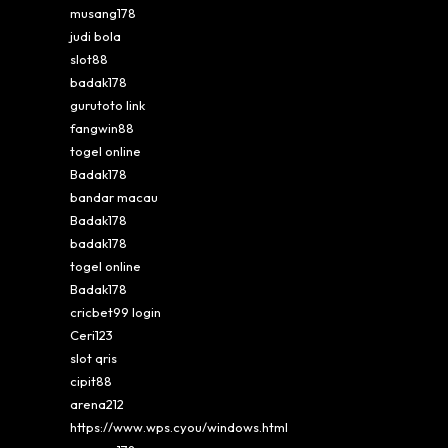
musang178
judi bola
slot88
badak178
gurutoto link
fangwin88
togel online
Badak178
bandar macau
Badak178
badak178
togel online
Badak178
cricbet99 login
Ceri123
slot qris
cipit88
arena212
https://www.wps.cyou/windows.html