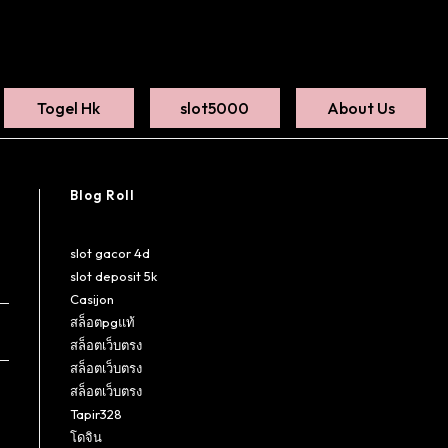
Togel Hk
slot5000
About Us
Blog Roll
slot gacor 4d
slot deposit 5k
Casijon
สล็อตpgแท้
สล็อตเว็บตรง
สล็อตเว็บตรง
สล็อตเว็บตรง
Tapir328
โดจิน