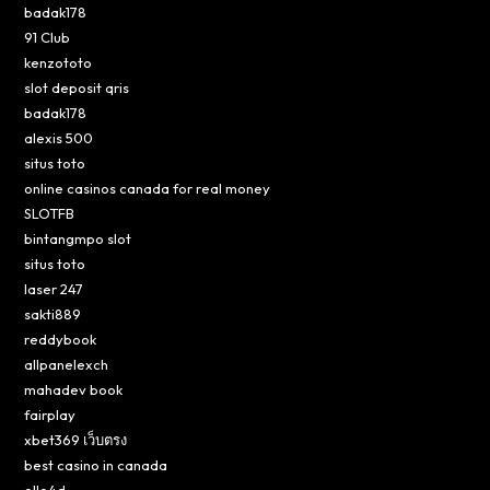
badak178
91 Club
kenzototo
slot deposit qris
badak178
alexis 500
situs toto
online casinos canada for real money
SLOTFB
bintangmpo slot
situs toto
laser 247
sakti889
reddybook
allpanelexch
mahadev book
fairplay
xbet369 เว็บตรง
best casino in canada
ollo4d