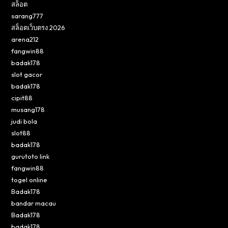
สล็อต
sarang777
สล็อตเว็บตรง 2026
arena212
fangwin88
badak178
slot gacor
badak178
cipit88
musang178
judi bola
slot88
badak178
gurutoto link
fangwin88
togel online
Badak178
bandar macau
Badak178
badak178