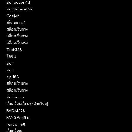
slot gacor 4d
slot deposit 5k
Casijon
สล็อตpgแท้
สล็อตเว็บตรง
สล็อตเว็บตรง
สล็อตเว็บตรง
Tapir328
โดจิน
slot
slot
cipit88
สล็อตเว็บตรง
สล็อตเว็บตรง
slot bonus
เว็บสล็อตเว็บตรงค่ายใหญ่
BADAK178
FANGWIN88
fangwin88
เว็บสล็อต