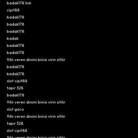
badak178 link
cipit88
badak178
badak178
badak178
badak
badak178
badak178
96lı veren dinimi binisi virin sitilir
badak178
badak178
slot cipit88
tapir 328
badak178
96lı veren dinimi binisi virin sitilir
slot gaco
96lı veren dinimi binisi virin sitilir
tapir 328
slot cipit88
96lı veren dinimi binisi virin sitilir