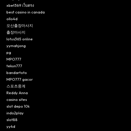
xbet369 เว็บตรง
best casino in canada
ollo4d
오산출장마사지
출장마사지
lotus365 online
yymahjong
pg
MPO777
tekun777
bandartoto
MPO777 gacor
스포츠중계
Reddy Anna
casino sites
slot depo 10k
indo2play
slot88
yy4d