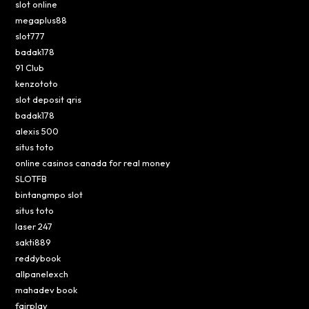
slot online
megaplus88
slot777
badak178
91 Club
kenzototo
slot deposit qris
badak178
alexis 500
situs toto
online casinos canada for real money
SLOTFB
bintangmpo slot
situs toto
laser 247
sakti889
reddybook
allpanelexch
mahadev book
fairplay