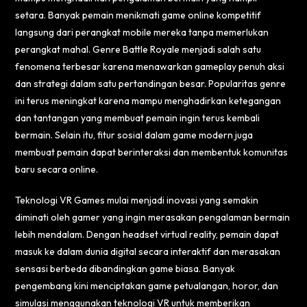
setara. Banyak pemain menikmati game online kompetitif
langsung dari perangkat mobile mereka tanpa memerlukan
perangkat mahal. Genre Battle Royale menjadi salah satu
fenomena terbesar karena menawarkan gameplay penuh aksi
dan strategi dalam satu pertandingan besar. Popularitas genre
ini terus meningkat karena mampu menghadirkan ketegangan
dan tantangan yang membuat pemain ingin terus kembali
bermain. Selain itu, fitur sosial dalam game modern juga
membuat pemain dapat berinteraksi dan membentuk komunitas
baru secara online.
Teknologi VR Games mulai menjadi inovasi yang semakin
diminati oleh gamer yang ingin merasakan pengalaman bermain
lebih mendalam. Dengan headset virtual reality, pemain dapat
masuk ke dalam dunia digital secara interaktif dan merasakan
sensasi berbeda dibandingkan game biasa. Banyak
pengembang kini menciptakan game petualangan, horor, dan
simulasi menggunakan teknologi VR untuk memberikan