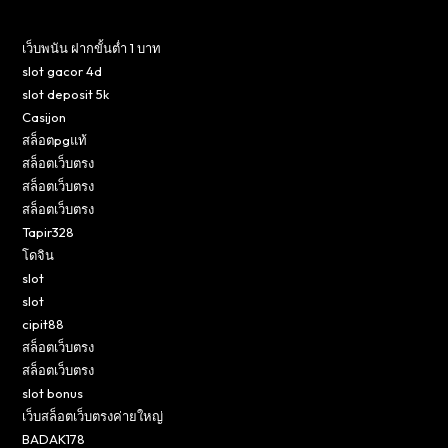
เว็บพนัน ฝากขั้นต่ำ 1 บาท
slot gacor 4d
slot deposit 5k
Casijon
สล็อตpgแท้
สล็อตเว็บตรง
สล็อตเว็บตรง
สล็อตเว็บตรง
Tapir328
โดจิน
slot
slot
cipit88
สล็อตเว็บตรง
สล็อตเว็บตรง
slot bonus
เว็บสล็อตเว็บตรงค่ายใหญ่
BADAK178