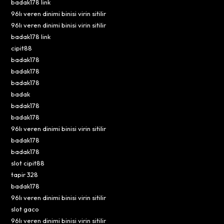
badak178 link
96lı veren dinimi binisi virin sitilir
96lı veren dinimi binisi virin sitilir
badak178 link
cipit88
badak178
badak178
badak178
badak
badak178
badak178
96lı veren dinimi binisi virin sitilir
badak178
badak178
slot cipit88
tapir 328
badak178
96lı veren dinimi binisi virin sitilir
slot gaco
96lı veren dinimi binisi virin sitilir