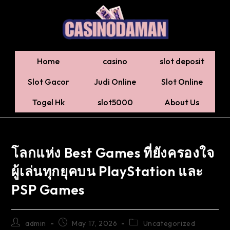
Home
casino
slot deposit
Slot Gacor
Judi Online
Slot Online
Togel Hk
slot5000
About Us
โลกแห่ง Best Games ที่ยังครองใจ
ผู้เล่นทุกยุคบน PlayStation และ
PSP Games
admin
May 17, 2026
Uncategorized