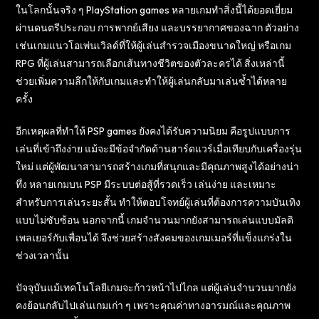
ในโลกนั้นจริง ๆ PlayStation games หลายเกมทำสิ่งนี้ได้ยอดเยี่ยม
ผ่านดนตรีประกอบ การพากย์เสียง และบรรยากาศของฉาก ตัวอย่าง
เช่นเกมแนวโอเพ่นเวิลด์ที่ให้ผู้เล่นสำรวจเมืองขนาดใหญ่ หรือเกม
RPG ที่ผู้เล่นสามารถเลือกเส้นทางชีวิตของตัวละครได้ สิ่งเหล่านี้
ช่วยเพิ่มความลึกให้กับเกมและทำให้ผู้เล่นกลับมาเล่นซ้ำได้หลาย
ครั้ง
อีกเหตุผลที่ทำให้ PSP games ยังคงได้รับความนิยม คือรูปแบบการ
เล่นที่เข้าถึงง่าย แม้จะมีข้อจำกัดด้านฮาร์ดแวร์เมื่อเทียบกับเครื่องรุ่น
ใหม่ แต่ผู้พัฒนาสามารถสร้างเกมที่สนุกและมีคุณภาพสูงได้อย่างน่า
ทึ่ง หลายเกมบน PSP มีระบบต่อสู้ที่รวดเร็ว เล่นง่าย และเหมาะ
สำหรับการเล่นระยะสั้น ทำให้ตอบโจทย์ผู้เล่นที่ต้องการความบันเทิง
แบบไม่ซับซ้อน นอกจากนี้ เกมจำนวนมากยังสามารถเล่นแบบมัลติ
เพลเยอร์กับเพื่อนได้ จึงช่วยสร้างสังคมของเกมเมอร์ที่แข็งแกร่งใน
ช่วงเวลานั้น
ปัจจุบันแม้เทคโนโลยีเกมจะก้าวหน้าไปไกล แต่ผู้เล่นจำนวนมากยัง
คงย้อนกลับไปเล่นเกมเก่า ๆ เพราะคุณค่าทางอารมณ์และคุณภาพ