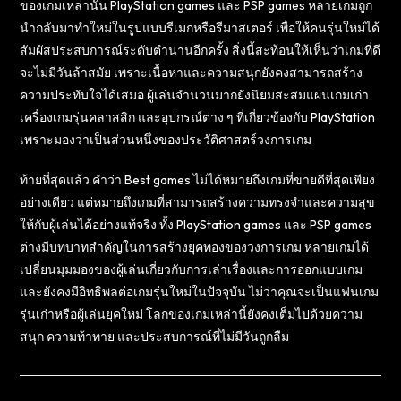
ของเกมเหล่านั้น PlayStation games และ PSP games หลายเกมถูก
นำกลับมาทำใหม่ในรูปแบบรีเมกหรือรีมาสเตอร์ เพื่อให้คนรุ่นใหม่ได้
สัมผัสประสบการณ์ระดับตำนานอีกครั้ง สิ่งนี้สะท้อนให้เห็นว่าเกมที่ดี
จะไม่มีวันล้าสมัย เพราะเนื้อหาและความสนุกยังคงสามารถสร้าง
ความประทับใจได้เสมอ ผู้เล่นจำนวนมากยังนิยมสะสมแผ่นเกมเก่า
เครื่องเกมรุ่นคลาสสิก และอุปกรณ์ต่าง ๆ ที่เกี่ยวข้องกับ PlayStation
เพราะมองว่าเป็นส่วนหนึ่งของประวัติศาสตร์วงการเกม
ท้ายที่สุดแล้ว คำว่า Best games ไม่ได้หมายถึงเกมที่ขายดีที่สุดเพียง
อย่างเดียว แต่หมายถึงเกมที่สามารถสร้างความทรงจำและความสุข
ให้กับผู้เล่นได้อย่างแท้จริง ทั้ง PlayStation games และ PSP games
ต่างมีบทบาทสำคัญในการสร้างยุคทองของวงการเกม หลายเกมได้
เปลี่ยนมุมมองของผู้เล่นเกี่ยวกับการเล่าเรื่องและการออกแบบเกม
และยังคงมีอิทธิพลต่อเกมรุ่นใหม่ในปัจจุบัน ไม่ว่าคุณจะเป็นแฟนเกม
รุ่นเก่าหรือผู้เล่นยุคใหม่ โลกของเกมเหล่านี้ยังคงเต็มไปด้วยความ
สนุก ความท้าทาย และประสบการณ์ที่ไม่มีวันถูกลืม