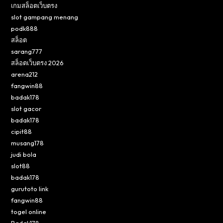
เกมสล็อตเว็บตรง
slot gampang menang
podk888
สล็อต
sarang777
สล็อตเว็บตรง 2026
arena212
fangwin88
badak178
slot gacor
badak178
cipit88
musang178
judi bola
slot88
badak178
gurutoto link
fangwin88
togel online
Badak178