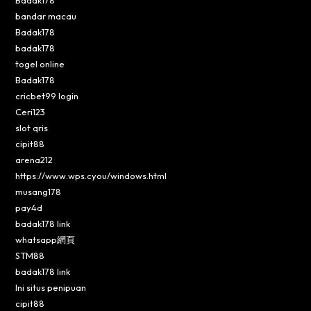
bandar macau
Badak178
badak178
togel online
Badak178
cricbet99 login
Ceri123
slot qris
cipit88
arena212
https://www.wps.cyou/windows.html
musang178
pay4d
badak178 link
whatsapp網頁
STM88
badak178 link
Ini situs penipuan
cipit88