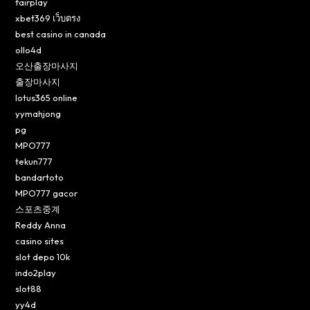
fairplay
xbet369 เว็บตรง
best casino in canada
ollo4d
오산출장마사지
출장마사지
lotus365 online
yymahjong
pg
MPO777
tekun777
bandartoto
MPO777 gacor
스포츠중계
Reddy Anna
casino sites
slot depo 10k
indo2play
slot88
yy4d