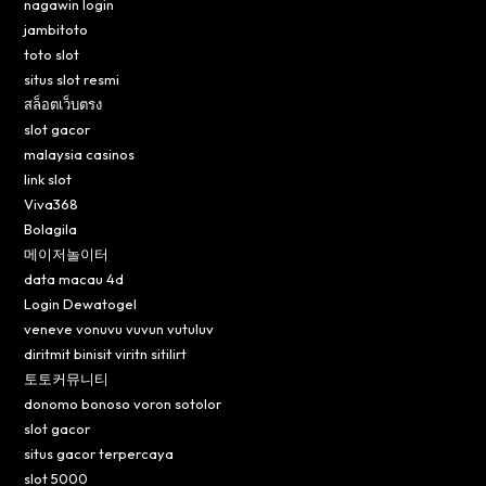
nagawin login
jambitoto
toto slot
situs slot resmi
สล็อตเว็บตรง
slot gacor
malaysia casinos
link slot
Viva368
Bolagila
메이저놀이터
data macau 4d
Login Dewatogel
veneve vonuvu vuvun vutuluv
diritmit binisit viritn sitilirt
토토커뮤니티
donomo bonoso voron sotolor
slot gacor
situs gacor terpercaya
slot 5000